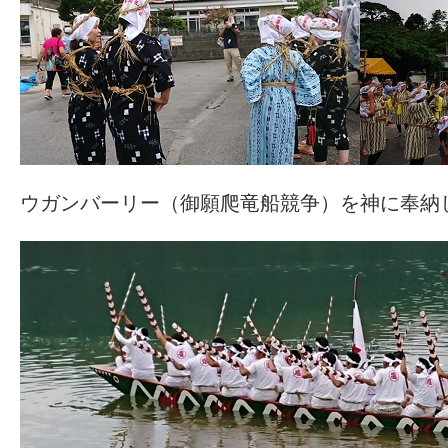
ウガンバーリー（御願爬竜船競争）を神に奉納