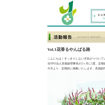
Vol.1花香るやんばる路
こんにちは！すっきりしない天気がつづいて
当NPO法人高嶺副理事長が2ヶ月に1度、定期
今月より、定期的に掲載いたします。高嶺副