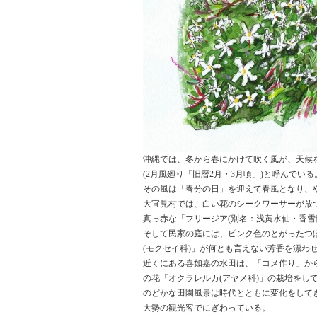
沖縄では、冬から春にかけて吹く風が、天候
(2月風廻り「旧暦2月・3月頃」)と呼んでいる
その風は「春分の日」を迎えて春風となり、
大宜見村では、白い花のシークワーサーが放
真っ赤な「フリージア(別名：浅黄水仙・香雪
そして民家の庭には、ピンク色のとがったつぼ
(モクセイ科)」が何とも言えない芳香を漂わ
近くにある喜如嘉の水田は、「コメ作り」か
の花「オクラレルカ(アヤメ科)」の栽培をし
のどかな田園風景は時代とともに変化をして
大勢の観光客でにぎわっている。