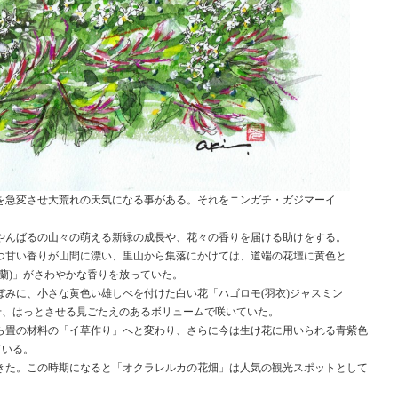
を急変させ大荒れの天気になる事がある。それをニンガチ・ガジマーイ
。
やんばるの山々の萌える新緑の成長や、花々の香りを届ける助けをする。
つ甘い香りが山間に漂い、里山から集落にかけては、道端の花壇に黄色と
蘭)」がさわやかな香りを放っていた。
みに、小さな黄色い雄しべを付けた白い花「ハゴロモ(羽衣)ジャスミン
せ、はっとさせる見ごたえのあるボリュームで咲いていた。
ら畳の材料の「イ草作り」へと変わり、さらに今は生け花に用いられる青紫色
ている。
きた。この時期になると「オクラレルカの花畑」は人気の観光スポットとして